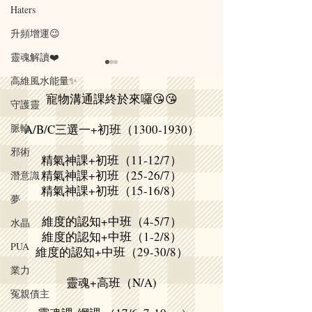
Haters
升頻增運😉
靈魂解讀❤️
談香港的教育制度
我的簡單封屋方法
高維風水能量✨
寵物溝通課終於來囉😘😘
細個已經好唔鍾意一啲教育制
我既做法係每個窗
守護靈
度 點解我要限定時間輸出 我
卡仔 門口都掛一張
脈輪
A/B/C三選一+初班（1300-1930）
最有效嘅能力？ 而唔係我自己
同埋廁所比較需要
去體驗、憑經驗、時間 邊啲舞
口前後掛一張 我
邪術
精氣神課+初班（11-12/7）
台係最適合我發展？ Even 考
畫 手鏈就戴係身🫶
精氣神課+初班（25-26/7）
潛意識
個試如果換喺自己場地 唔需要
覺得好平安喜樂 
精氣神課+初班（15-16/8）
夢
對住咁凍嘅禮堂 老師望住你係
以帶住嚟瞓覺 冇
咪會做得更加好？ 我係度諗你
氣神既功能 適合
維度的認知+中班（4-5/7）
水晶
嗰啲試卷唔係咁樣出？ 出卷嘅
緒不寧 運滯、吸
維度的認知+中班（1-2/8）
PUA
維度的認知+中班（29-30/8）
人取向係想考啲咩人返嚟？ 同
http://www.instagram
樣地，我覺得套用喺人生上任
_energy_store ￼
業力
靈魂+高班（N/A)
何層面 都要考試嘅話 ​ ​ ​ 🌸咁就
冤親債主
失去咗享受既意義 你回想吓點