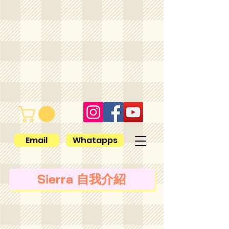
Email
Whatapps
Sierra 自我介紹