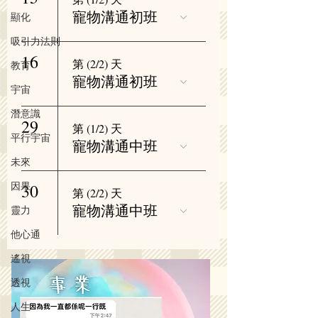
寵物溝通初班
顯化
吸引力法則
16
第 (2/2) 天
教育
寵物溝通初班
宇宙
潛意識
29
第 (1/2) 天
平行宇宙
寵物溝通中班
未來
因果
30
第 (2/2) 天
寵物溝通中班
靈力
他心通
遙視
透視
人生