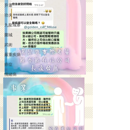
升運
功夫
九龍城寨
圍城
武術
嚴重疾病
癌症
情緒病