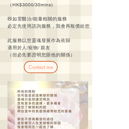
（HK$3000/30mins)
🧸如需醫治/能量相關的服務
必定先使用諮詢服務，我會再報價給您
此服務以您靈魂發展作為依歸
適用於人/寵物/ 親友
（但必先要證明您跟他的關係）
Contact me