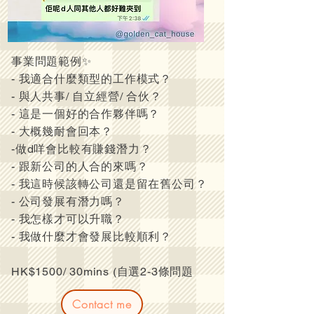
事業問題範例✨
- 我適合什麼類型的工作模式？
- 與人共事/ 自立經營/ 合伙？
- 這是一個好的合作夥伴嗎？
- 大概幾耐會回本？
-做d咩會比較有賺錢潛力？
- 跟新公司的人合的來嗎？
- 我這時候該轉公司還是留在舊公司？
- 公司發展有潛力嗎？
- 我怎樣才可以升職？
- 我做什麼才會發展比較順利？
HK$1500/ 30mins (自選2-3條問題
Contact me