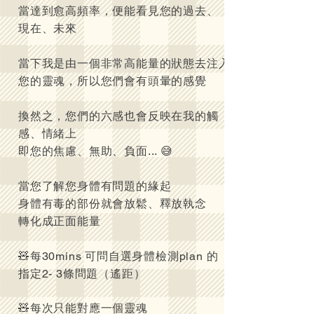
當達到愈高頻率，便能看見您的過去、
現在、未來
當下我是由一個非常高能量的狀態去注入
您的靈魂，所以您們會有頭暈的感覺
換然之，您們的六感也會反映在我的觸
感、情緒上
即您的焦慮、無助、負面... 😅
當您了解您身體有問題的緣起
身體有毒的部份就會放鬆、釋放執念
轉化成正面能量
🧸每30mins 可問自選身體檢測plan 的
指定2- 3條問題（遙距）
🧸每次只能對應一個靈魂