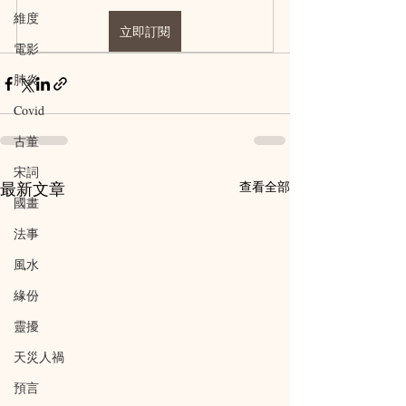
維度
立即訂閱
電影
肺炎
Covid
古董
宋詞
最新文章
查看全部
國畫
法事
風水
緣份
靈擾
天災人禍
預言