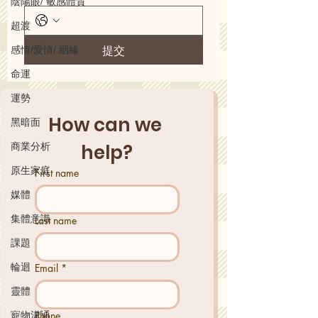
陰陽眼/ 敏感體質
超渡
感情/愛情/ 絪緣
提交
命運
運勢
How can we 
黑暗面
商業分析
help?
原生家庭
First name
媒體
集體意識
Last name
課題
輪迴
Email
*
靈體
寵物溝通
Phone