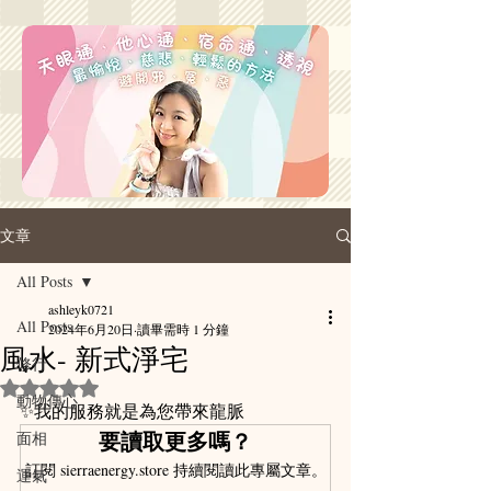
文章
All Posts
ashleyk0721
All Posts
2024年6月20日
讀畢需時 1 分鐘
風水- 新式淨宅
修行
評等為 NaN（最高為 5 顆星）。
動物傳心
✨我的服務就是為您帶來龍脈
要讀取更多嗎？
面相
訂閱 sierraenergy.store 持續閱讀此專屬文章。
運氣