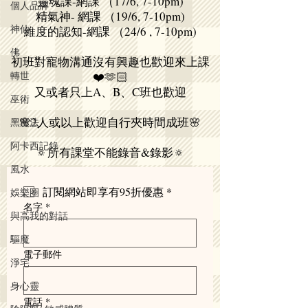
靈魂課-網課 （17/6, 7-10pm)
個人品牌
解你會鍾意嗰個學問？
精氣神- 網課 （19/6, 7-10pm)
神仙
維度的認知-網課 （24/6 , 7-10pm)
佛
初班對寵物溝通沒有興趣也歡迎來上課
轉世
❤️🫶🏻
又或者只上A、B、C班也歡迎
巫術
🌸2人或以上歡迎自行夾時間成班🌸
黑魔法
阿卡西記錄
🔅所有課堂不能錄音&錄影🔅
風水
訂閱網站即享有95折優惠
*
娛樂圈
名字
*
與高我的對話
驅魔
電子郵件
淨宅
身心靈
電話
*