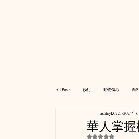
All Posts
修行
動物傳心
面
ashleyk0721
2024年
風水
緣份
靈擾
天災
華人掌握
評等為 NaN（最高為
脈輪
邪術
潛意識
夢