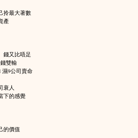
己拎最大著數
資產
、錢又比唔足
金錢雙輸
 濕9公司賣命
司衰人
當下的感覺
己的價值