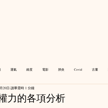
相
運氣
維度
電影
肺炎
Covid
古董
6月20日
讀畢需時 1 分鐘
人禍
預言
Haters
升頻增運😉
靈魂解讀❤️
高維
權力的各項分析
 5 顆星）。
水晶
PUA
業力
冤親債主