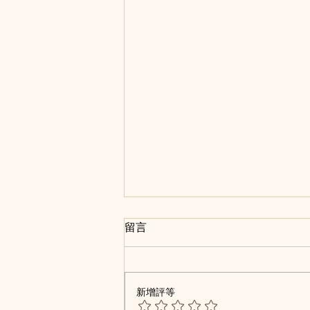
重病寵物溝通
留言
🔅重病寵物溝通🔅 岩岩連接既時
候，佢低下頭佢好唔開心 覺得無
人明佢，不被理解，唔開心
新增評等
SIERRA： 講比姐姐聽，姐姐會慢