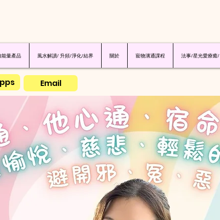
維能量產品
風水解讀/ 升頻/淨化/結界
關於
寵物溝通課程
法事/星光愛療癒/
pps
Email