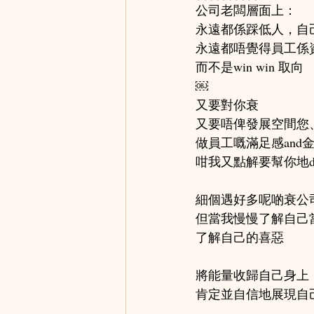
公司老闆層面上：
永遠都係踩低人，自
永遠都唔覺得員工係
而不是win win 取向
￼
又要對你衰
又要唔俾發展空間您
做員工嘅滿足感and
咁我又點解要幫你地d
細個遇好多呢啲衰公
但當我慢慢了解自己
了解自己的喜惡
將能量收歸自己身上
肯定並自信地展現自