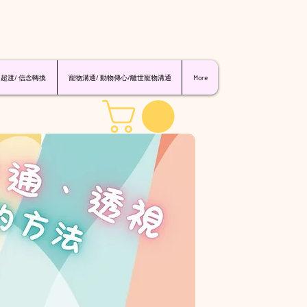
 超渡/ 信念轉換
寵物溝通/ 動物傳心/離世寵物溝通
More