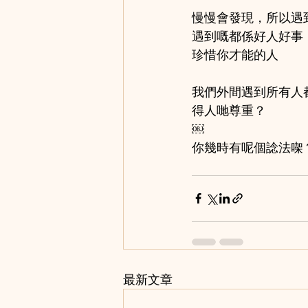
慢慢會發現，所以遇
遇到嘅都係好人好事
珍惜你才能的人
我們外間遇到所有人
得人哋尊重？
￼
你幾時有呢個諗法㗎
最新文章