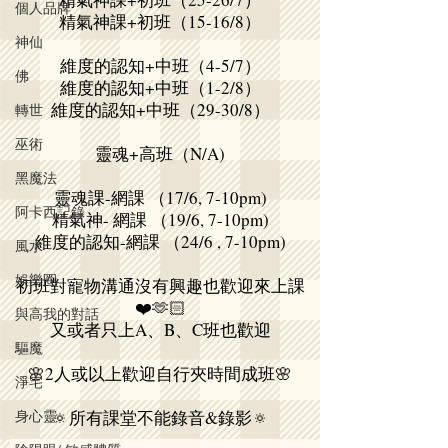
個人品牌
我收您六位數字好正常je
別人需要你的時候
精氣神課+初班（15-16/8）
個普通少年，也得
神仙
大人。 . . 📍蜘
維度的認知+中班（4-5/7）
佛
的象徵，比起其他
維度的認知+中班（1-2/8）
維度的認知+中班（29-30/8）
上的困難都來得具
轉世
人愈大更想做回小
巫術
靈魂+高班（N/A)
悲歌更是令人身同
黑魔法
Jon Watts指：
靈魂課-網課 （17/6, 7-10pm)
蛛俠：強勢
阿卡西記錄
精氣神- 網課 （19/6, 7-10pm)
維度的認知-網課 （24/6 , 7-10pm)
風水
娛樂圈
初班對寵物溝通沒有興趣也歡迎來上課
❤️🫶🏻
與高我的對話
又或者只上A、B、C班也歡迎
驅魔
🌸2人或以上歡迎自行夾時間成班🌸
淨宅
身心靈
🔅所有課堂不能錄音&錄影🔅