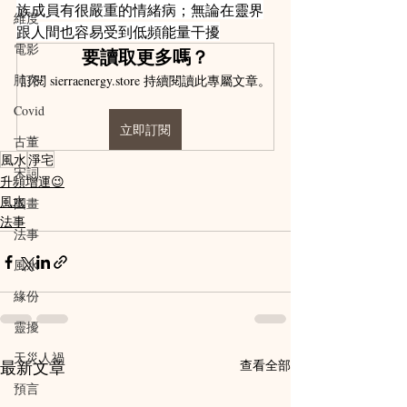
族成員有很嚴重的情緒病；無論在靈界
維度
跟人間也容易受到低頻能量干擾
電影
要讀取更多嗎？
肺炎
訂閱 sierraenergy.store 持續閱讀此專屬文章。
Covid
立即訂閱
古董
風水
淨宅
宋詞
升頻增運😉
風水
國畫
法事
法事
風水
緣份
靈擾
天災人禍
最新文章
查看全部
預言