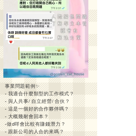
事業問題範例✨
- 我適合什麼類型的工作模式？
- 與人共事/ 自立經營/ 合伙？
- 這是一個好的合作夥伴嗎？
- 大概幾耐會回本？
-做d咩會比較有賺錢潛力？
- 跟新公司的人合的來嗎？