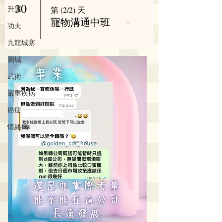
30
升運
第 (2/2) 天
寵物溝通中班
功夫
九龍城寨
圍城
武術
嚴重疾病
癌症
情緒病