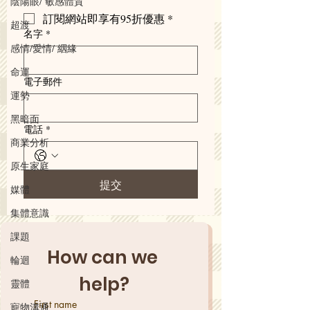
陰陽眼/ 敏感體質
訂閱網站即享有95折優惠
*
超渡
名字
*
感情/愛情/ 絪緣
命運
電子郵件
運勢
黑暗面
電話
*
商業分析
原生家庭
提交
媒體
集體意識
課題
How can we 
輪迴
help?
靈體
First name
寵物溝通