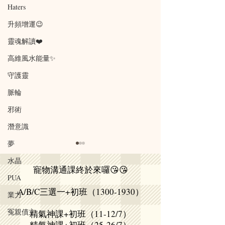
Haters
升頻增運😉
靈魂解讀❤️
高維風水能量✨
守護靈
脈輪
邪術
潛意識
夢
引導神明來進駐您身處的
"不要將能力隨
水晶
地方
不要隨便輕信他
寵物溝通課終於來囉😘😘
PUA
見有行家話人地師傅 擺神像但
"不要將能力隨便
A/B/C三選一+初班（1300-1930）
業力
唔係引導真實神明 而係鬼、飄
要隨便輕信他人" "We f
飄 收您2-30萬 我引導真正既
trust with action, not
冤親債主
精氣神課+初班（11-12/7）
神明到來 身處環境做風水法事
「能力愈大，責任
精氣神課+初班（25-26/7）