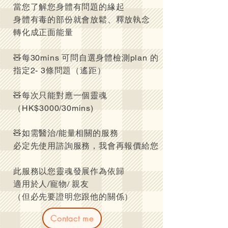
當您了解您身體有問題的緣起
身體有毒的部份就會放鬆、釋放執念
轉化成正面能量
🧸每30mins 可問自選身體檢測plan 的
指定2- 3條問題（遙距）
🧸每次只能對應一個靈魂
（HK$3000/30mins)
🧸如需醫治/能量相關的服務
必定先使用諮詢服務，我會再報價給您
此服務以您靈魂發展作為依歸
適用於人/寵物/ 親友
（但必先要證明您跟他的關係）
Contact me