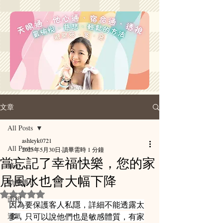
文章
All Posts
ashleyk0721
All Posts
2025年5月30日
讀畢需時 1 分鐘
當忘記了幸福快樂，您的家
修行
居風水也會大幅下降
動物傳心
評等為 NaN（最高為 5 顆星）。
面相
因為要保護客人私隱，詳細不能透露太
運氣
多，只可以說他們也是敏感體質，有家