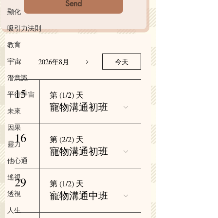
Send
顯化
吸引力法則
教育
宇宙
2026年8月
今天
潛意識
15
平行宇宙
第 (1/2) 天
寵物溝通初班
未來
因果
16
第 (2/2) 天
靈力
寵物溝通初班
他心通
遙視
29
第 (1/2) 天
透視
寵物溝通中班
人生