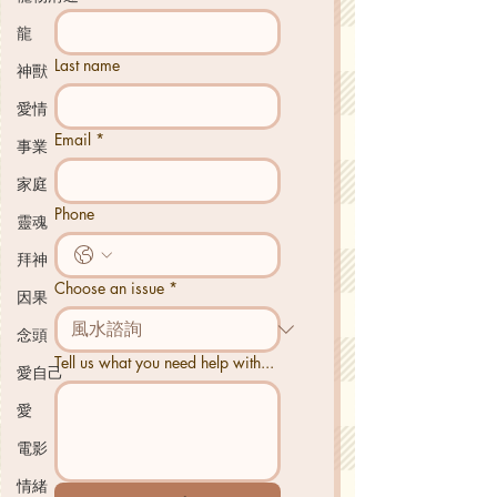
龍
Last name
神獸
愛情
Email
*
事業
家庭
Phone
靈魂
拜神
Choose an issue
*
因果
念頭
Tell us what you need help with...
愛自己
愛
電影
情緒