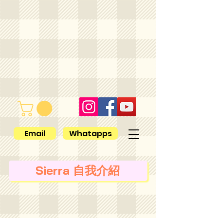
Email
Whatapps
Sierra 自我介紹