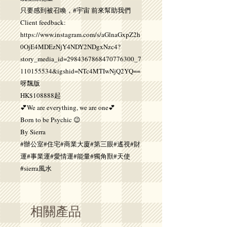
只要感到被召喚，#宇宙 前來幫助我們
Client feedback:
https://www.instagram.com/s/aGlnaGxpZ2h
0OjE4MDEzNjY4NDY2NDgxNzc4?
story_media_id=2984367868470776300_7
110155534&igshid=NTc4MTIwNjQ2YQ==
呀飄版
HK$108888起
💕We are everything, we are one💕
Born to be Psychic 😉
By Sierra
#辦公室#住宅#商業大廈#第三眼#遙視#財
運#事業運#愛情運#能量#獨角獸#天使
#sierra風水
相關產品