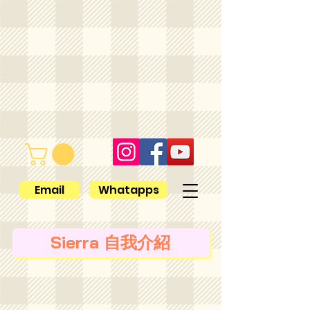
Email
Whatapps
Sierra 自我介紹