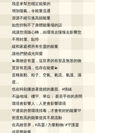
我是來幫您穩定能量的
增加陽氣，令能量流通
源源不絕引進高頻能量
如您控制不了身體能量場的話
就讓您境隨心轉，由環境去慢慢去影響您
不用封屋、貼符
緩和家庭裡所有生靈的能量
讓他們變成光與愛
💫萬物皆有靈，這世界的有形及無形的物
質皆有意識，也存在能量💫
是種振動、粒子、空氣、氣流、氣溫、濕
度...
也在時刻播放著曾經的畫面、#情緒
不論地域、樓宇、單位； 甚至乎你的房間
環境會影響人；人更會影響環境
💛適當的替環境排毒，才會有好的能量💛
密度愈高的能量使其不易流動
在高維世界，#高靈 / 力量動物/ #守護靈
或星際能量