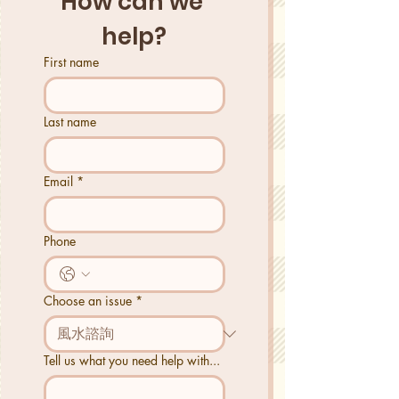
How can we 
help?
First name
Last name
Email
*
Phone
Choose an issue
*
Tell us what you need help with...