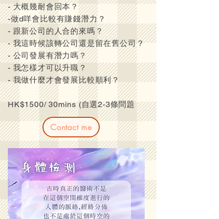
- 大概幾耐會回本？
-做d咩會比較有賺錢潛力？
- 跟新公司的人合的來嗎？
- 我這時候該轉公司還是留在舊公司？
- 公司發展有潛力嗎？
- 我怎樣才可以升職？
- 我做什麼才會發展比較順利？
HK$1500/ 30mins (自選2-3條問題
Contact me