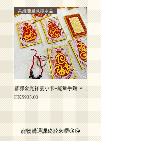
高維能量意識水晶
高維能量意識水晶
辟邪金光祥雲小卡+能量手鏈 🔅
人寵高維能量飾品- 消
提升健康
價格
HK$933.00
價格
HK$2,940.00
寵物溝通課終於來囉😘😘