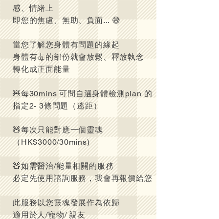
感、情緒上
即您的焦慮、無助、負面... 😅
當您了解您身體有問題的緣起
身體有毒的部份就會放鬆、釋放執念
轉化成正面能量
🧸每30mins 可問自選身體檢測plan 的
指定2- 3條問題（遙距）
🧸每次只能對應一個靈魂
（HK$3000/30mins)
🧸如需醫治/能量相關的服務
必定先使用諮詢服務，我會再報價給您
此服務以您靈魂發展作為依歸
適用於人/寵物/ 親友