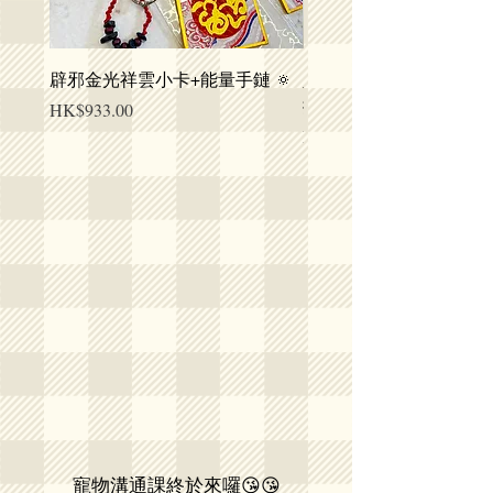
辟邪金光祥雲小卡+能量手鏈 🔅
人寵高維能量飾品- 消
提升健康
價格
HK$933.00
價格
HK$2,940.00
寵物溝通課終於來囉😘😘