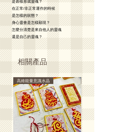
是甚樣形成靈魂？
在正常/非正常運作的時候
是怎樣的狀態？
身心靈會是怎樣顯現？
怎麼分清楚是來自他人的靈魂
還是自己的靈魂？
相關產品
高維能量意識水晶
高維能量意識水晶