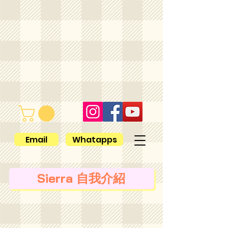
Email
Whatapps
Sierra 自我介紹