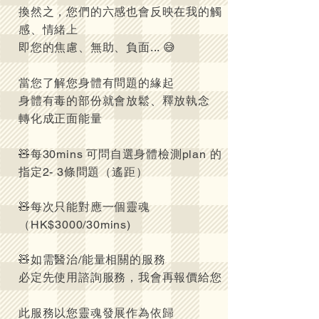
換然之，您們的六感也會反映在我的觸
感、情緒上
即您的焦慮、無助、負面... 😅
當您了解您身體有問題的緣起
身體有毒的部份就會放鬆、釋放執念
轉化成正面能量
🧸每30mins 可問自選身體檢測plan 的
指定2- 3條問題（遙距）
🧸每次只能對應一個靈魂
（HK$3000/30mins)
🧸如需醫治/能量相關的服務
必定先使用諮詢服務，我會再報價給您
此服務以您靈魂發展作為依歸