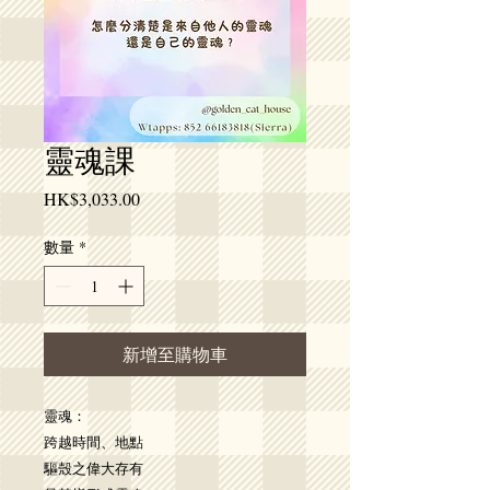
靈魂課
價
HK$3,033.00
格
數量
*
新增至購物車
靈魂：
跨越時間、地點
驅殼之偉大存有