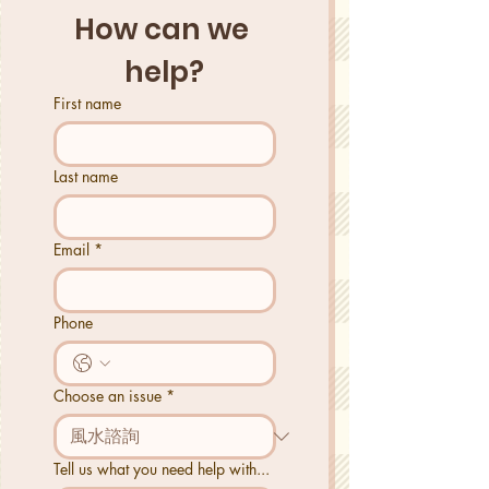
How can we 
help?
First name
Last name
Email
*
Phone
Choose an issue
*
Tell us what you need help with...