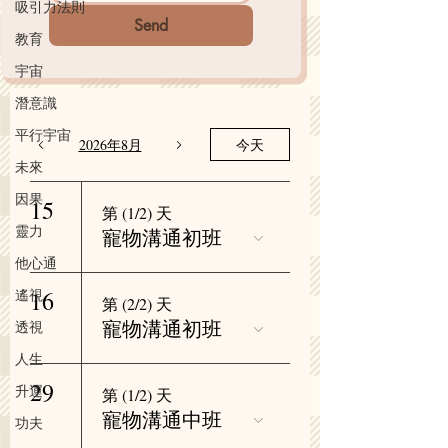
吸引力法則
Send
教育
宇宙
潛意識
平行宇宙
2026年8月
今天
未來
因果
15
第 (1/2) 天
靈力
寵物溝通初班
他心通
16
遙視
第 (2/2) 天
寵物溝通初班
透視
人生
29
升運
第 (1/2) 天
寵物溝通中班
功夫