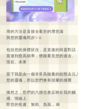
用的方法是直接去看您的潛意識
與您的靈魂同步✨☺️
包括您的身體狀況，是直接的與靈對話，
當達到愈高頻率，便能看見您的過去、
現在、未來
當下我是由一個非常高能量的狀態去注入
您的靈魂，所以您們會有頭暈的感覺
換然之，您們的六感也會反映在我的觸
感、情緒上
即您的焦慮、無助、負面... 😅