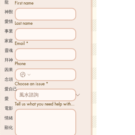
龍
First name
神獸
愛情
Last name
事業
家庭
Email
*
靈魂
拜神
Phone
因果
念頭
Choose an issue
*
愛自己
愛
Tell us what you need help with...
電影
情緒
顯化