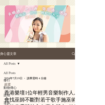
身心靈文章
All Posts
All Posts
2024年7月19日
讀畢需時 4 分鐘
修行
超渡
動物傳心
香港樂壇1位年輕男音樂制作人,
面相
會找巫師不斷對若干歌手施巫術,
運氣