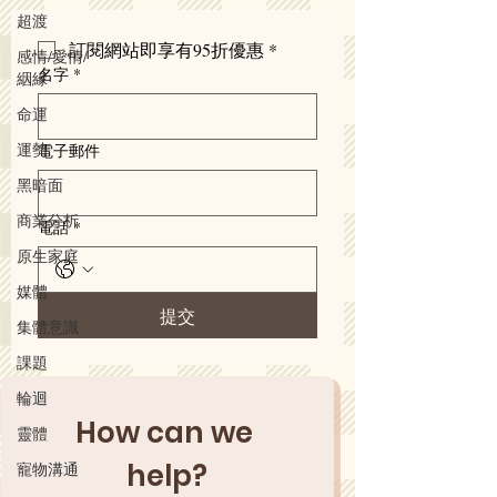
超渡
訂閱網站即享有95折優惠
*
感情/愛情/
名字
*
絪緣
命運
運勢
電子郵件
黑暗面
商業分析
電話
*
原生家庭
媒體
提交
集體意識
課題
輪迴
How can we 
靈體
help?
寵物溝通