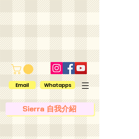
Email
Whatapps
Sierra 自我介紹