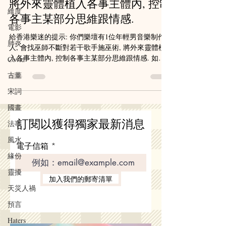
將外來靈體植入各事主體內, 控制
維度
各事主某部分思維跟情感.
電影
給香港樂迷的提示: 你們樂壇有1位年輕男音樂制作
肺炎
人, 會找巫師不斷對若干歌手施巫術, 將外來靈體植
入各事主體內, 控制各事主某部分思維跟情感. 如你
Covid
們發現他/她們的眼神跟過去有明顯分別, 言語行為有
古董
點異常, 或是MV有種莫名的暗黑, 那代表有機會已成
為該制作人的獵物....
宋詞
國畫
訂閱以獲得獨家最新消息
法事
風水
電子信箱
緣份
靈擾
加入我們的郵寄清單
天災人禍
預言
Haters