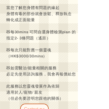
當您了解您身體有問題的緣起
身體有毒的部份就會放鬆、釋放執念
轉化成正面能量
🧸每30mins 可問自選身體檢測plan 的
指定2- 3條問題（遙距）
🧸每次只能對應一個靈魂
（HK$3000/30mins)
🧸如需醫治/能量相關的服務
必定先使用諮詢服務，我會再報價給您
此服務以您靈魂發展作為依歸
適用於人/寵物/ 親友
（但必先要證明您跟他的關係）
Contact me