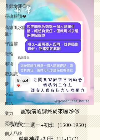
升頻增運😉
靈魂解讀❤️
高維風水能
量✨
守護靈
脈輪
邪術
潛意識
夢
水晶
PUA
寵物溝通課終於來囉😘😘
業力
冤親債主
A/B/C三選一+初班（1300-1930）
個人品牌
精氣神課+初班（11-12/7）