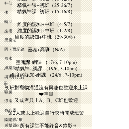
神仙
精氣神課+初班（25-26/7）
精氣神課+初班（15-16/8）
佛
轉世
維度的認知+中班（4-5/7）
維度的認知+中班（1-2/8）
巫術
維度的認知+中班（29-30/8）
黑魔法
靈魂+高班（N/A)
阿卡西記錄
風水
靈魂課-網課 （17/6, 7-10pm)
娛樂圈
精氣神- 網課 （19/6, 7-10pm)
維度的認知-網課 （24/6 , 7-10pm)
與高我的對
話
初班對寵物溝通沒有興趣也歡迎來上課
驅魔
❤️🫶🏻
又或者只上A、B、C班也歡迎
淨宅
身心靈
🌸2人或以上歡迎自行夾時間成班🌸
陰陽眼/ 敏
🔅所有課堂不能錄音&錄影🔅
感體質