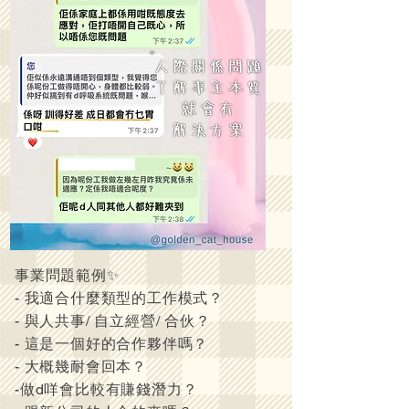
事業問題範例✨
- 我適合什麼類型的工作模式？
- 與人共事/ 自立經營/ 合伙？
- 這是一個好的合作夥伴嗎？
- 大概幾耐會回本？
-做d咩會比較有賺錢潛力？