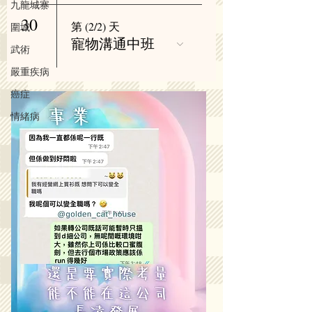
九龍城寨
30
第 (2/2) 天
圍城
寵物溝通中班
武術
嚴重疾病
癌症
情緒病