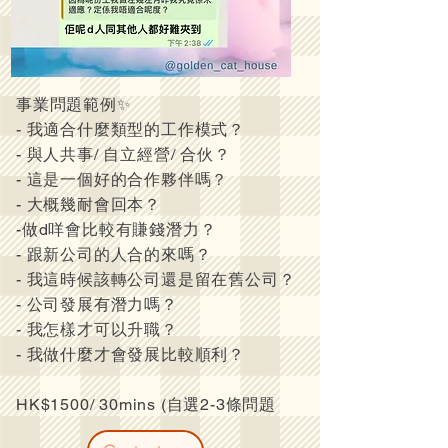
事業問題範例✨
- 我適合什麼類型的工作模式？
- 與人共事/ 自立經營/ 合伙？
- 這是一個好的合作夥伴嗎？
- 大概幾耐會回本？
-做d咩會比較有賺錢潛力？
- 跟新公司的人合的來嗎？
- 我這時候該轉公司還是留在舊公司？
- 公司發展有潛力嗎？
- 我怎樣才可以升職？
- 我做什麼才會發展比較順利？
HK$1500/ 30mins (自選2-3條問題