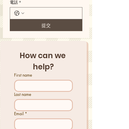
電話
*
提交
How can we 
help?
First name
Last name
Email
*