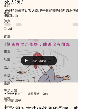
死大病?
維度
好多時師傅幫助客人處理完個案都唔傾向講返俾佢
電影
聽個因由
肺炎
Covid
古董
宋詞
國畫
法事
Load video
風水
緣份
靈擾
天災人禍
2025年5月14日
讀畢需時 1 分鐘
預言
靈魂解讀❤️
Haters
用了很多方法仍然腰酸骨痛，咁