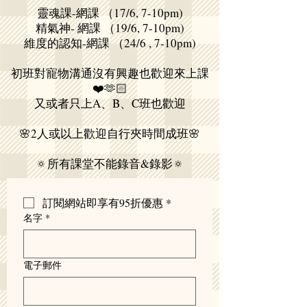
靈魂+高班（N/A)
靈魂課-網課 （17/6, 7-10pm)
精氣神- 網課 （19/6, 7-10pm)
維度的認知-網課 （24/6 , 7-10pm)
初班對寵物溝通沒有興趣也歡迎來上課
❤️🫶🏻
又或者只上A、B、C班也歡迎
🌸2人或以上歡迎自行夾時間成班🌸
🔅所有課堂不能錄音&錄影🔅
訂閱網站即享有95折優惠
*
名字
*
電子郵件