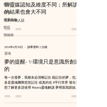
圍城
身心靈
武術
當靈媒認知及維度不同；所解讀
的結果也會大不同
嚴重疾病
癌症
見到有啲人話
情緒病
2024年6月30日
讀畢需時 2 分鐘
靈魂
夢的提醒- ✨環境只是意識所創造
的
每一次發夢，我都未必清晰記住 能記住的夢，也大
多是靈魂團隊想您記住 或真的在 #平行世界 發生過
想了解更多請使用 #sierra靈魂解讀 夢裡面我跟姐在
出面交收大量金額 那時我20出頭，跟姐被一群人 抓
到遙遠的園區裡面 個度有飯食，有涼沖 係一排排既