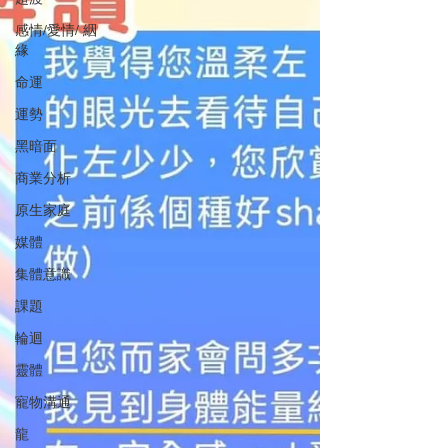
感情/愛情/ 絪
緣
命運
運勢
黑暗面
商業分析
原生家庭
媒體
集體意識
課題
輪迴
靈體
寵物溝通
龍