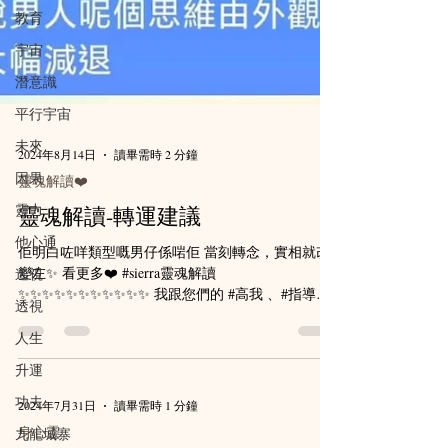
教育
宇宙
潛意識
平行宇宙
未來
因果
2024年8月14日
讀畢需時 2 分鐘
靈力
靈魂解讀❤️
他心通
靈魂解讀-轉運建議
遙視
佢明白咗咩類型嘅男仔係啱佢 當刻轉念，實相就改
透視
變左✨ 看更多❤️ #sierra靈魂解讀
✨✨✨✨✨✨✨✨✨✨✨ 我跟您們的 #高我 、#指導
人生
靈、#守護靈 連接；同時您也能感覺到我的高頻能
升運
量；同時我也能感受到您不同時空的情緒連結 高頻
能量令您心情頓時變得冷靜、...
功夫
九龍城寨
2024年7月31日
讀畢需時 1 分鐘