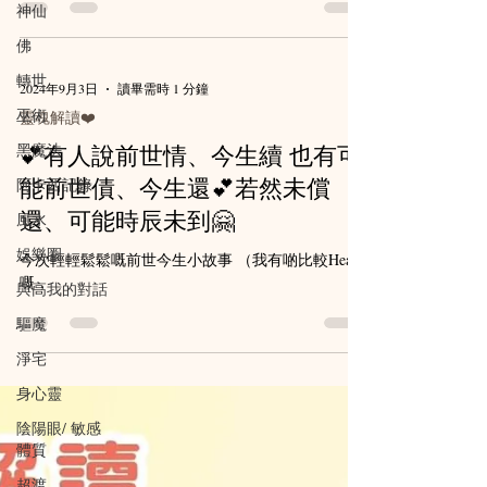
神仙
只在意識發生的事✨ ❤️只會記載三維世界體驗過的
人與事❤️...
佛
轉世
2024年9月3日
讀畢需時 1 分鐘
巫術
靈魂解讀❤️
黑魔法
💕有人說前世情、今生續 也有可
能前世債、今生還💕若然未償
阿卡西記錄
還、可能時辰未到🤗
風水
娛樂圈
今次輕輕鬆鬆嘅前世今生小故事 （我有啲比較Heavy
嘅，
與高我的對話
驅魔
淨宅
身心靈
陰陽眼/ 敏感
體質
超渡