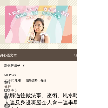
身心靈文章
靈魂解讀❤️
All Posts
2025年7月5日
讀畢需時 1 分鐘
修行
修行
動物傳心
點解過往做法事、巫術、風水嘅
面相
人連及身邊嘅屋企人會一連串早
運氣