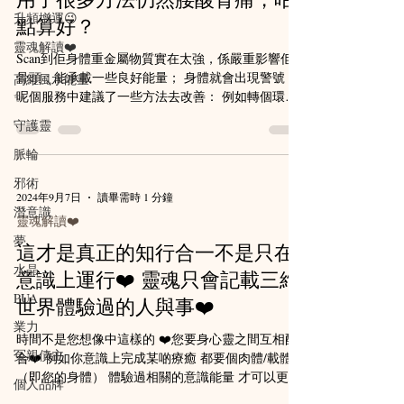
升頻增運😉
點算好？
靈魂解讀❤️
Scan到佢身體重金屬物質實在太強，係嚴重影響佢
骨頭；能承載一些良好能量； 身體就會出現警號 喺
高維風水能量
呢個服務中建議了一些方法去改善： 例如轉個環境
✨
要完全去大自然跑步、 🙌客人好叻叻冇轉一個大地
守護靈
方去做運動、只是面對一棵樹去跳繩，已有其功
效，點知膝頭冇傷🌟...
脈輪
邪術
2024年9月7日
讀畢需時 1 分鐘
潛意識
靈魂解讀❤️
夢
這才是真正的知行合一不是只在
水晶
意識上運行❤️ 靈魂只會記載三維
PUA
世界體驗過的人與事❤️
業力
時間不是您想像中這樣的 ❤️您要身心靈之間互相配
冤親債主
合❤️ 例如你意識上完成某啲療癒 都要個肉體/載體
（即您的身體） 體驗過相關的意識能量 才可以更容
個人品牌
易推動實相發展 當你離世了的時候 ✨靈魂不會記載