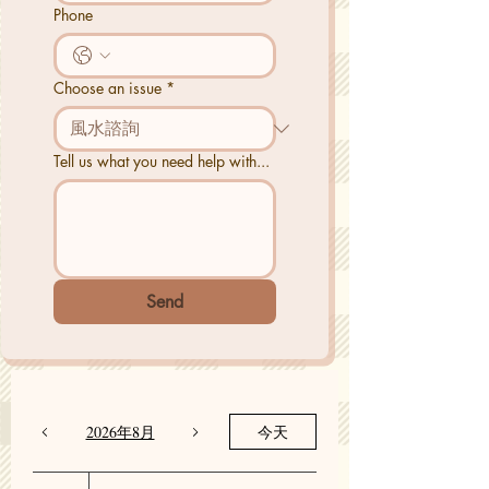
Phone
Choose an issue
*
Tell us what you need help with...
Send
2026年8月
今天