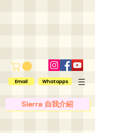
Email
Whatapps
Sierra 自我介紹