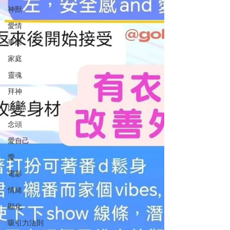
神獸
愛情
事業
家庭
靈魂
拜神
因果
念頭
愛自己
愛
電影
情緒
顯化
吸引力法則