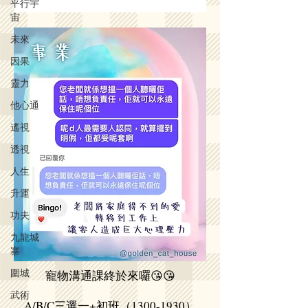
平行宇
宙
未來
因果
靈力
他心通
遙視
透視
人生
升運
功夫
九龍城
寨
圍城
寵物溝通課終於來囉😘😘
武術
A/B/C三選一+初班（1300-1930）