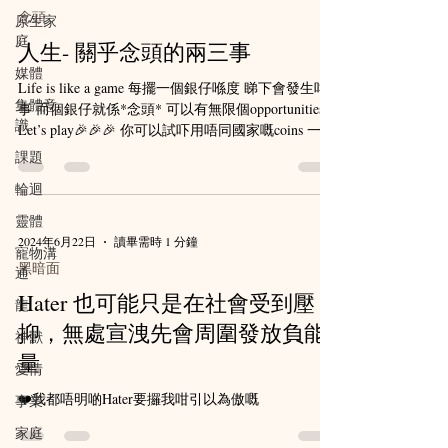
念頭
原生家
庭
人生- 關乎念頭的兩三事
媒體
Life is like a game 每擺一個銀仔喺度 睇下會發生咩
集體意
事 而個銀仔就係*念頭* 可以有無限個opportunities
識
Let’s play🎉🎉🎉 你可以試吓用唔同國家嘅coins 一次
過過幾個銀仔 又或者係同幾個玩家 同時連線去玩呢
課題
個game 🌷...
輪迴
靈體
2024年6月22日
讀畢需時 1 分鐘
寵物溝
黑暗面
通
Hater 也可能只是在社會受到壓
龍
抑，無處宣洩先會周圍發放負能
神獸
量
愛情
❤️我都唔明啲Hater要攞我咁引以為傲嘅
事業
家庭