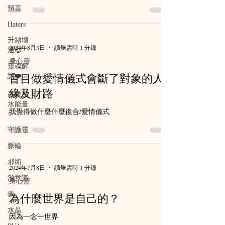
預言
Haters
升頻增
2024年8月3日
讀畢需時 1 分鐘
運😉
身心靈
靈魂解
讀❤️
盲目做愛情儀式會斷了對象的人
緣及財路
高維風
水能量
我覺得做什麼什麼復合/愛情儀式
✨
守護靈
脈輪
邪術
2024年7月8日
讀畢需時 1 分鐘
潛意識
身心靈
夢
為什麼世界是自己的？
水晶
因為一念一世界