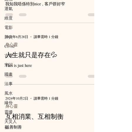
我知我唔係特別nice , 客戶群好窄
運氣
維度
電影
肺炎
2025年6月28日
讀畢需時 1 分鐘
身心靈
Covid
人生就只是存在💦
古董
宋詞
This is just here
國畫
法事
風水
2024年10月2日
讀畢需時 1 分鐘
緣份
身心靈
靈擾
互相消業、互相制衡
天災人
以善制善
禍