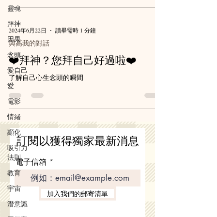
靈魂
拜神
2024年6月22日
讀畢需時 1 分鐘
因果
與高我的對話
念頭
❤️拜神？您拜自己好過啦❤️
愛自己
了解自己心生念頭的瞬間
愛
電影
情緒
顯化
訂閱以獲得獨家最新消息
吸引力
法則
電子信箱
教育
宇宙
加入我們的郵寄清單
潛意識