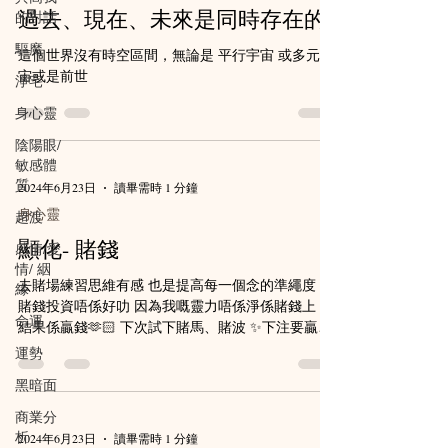
過去、現在、未來是同時存在的
的對話
驅魔
這個世界沒有時空區間，無論是 平行宇宙 或多元宇
宙或是前世
淨宅
身心靈
陰陽眼/
敏感體
質
2024年6月23日
讀畢需時 1 分鐘
身心靈
超渡
顯化- 賭錢
感情/愛
情/ 絪
去賭場練習思維有感 也是提高每一個念的準繩度 我
緣
賭錢投資唔係好叻 因為我嘅靈力唔係淨係賭錢上 但
命運
結果係贏錢🫶🏻 下次試下賭馬、賭波 ✨下注要贏得
的金錢不能和自己信念 相距太遠；如果你覺得幾十
運勢
萬幾萬蚊都係太大數字既時候; 你就好難得到呢個結
黑暗面
果；...
商業分
析
2024年6月23日
讀畢需時 1 分鐘