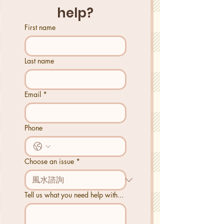
help?
First name
Last name
Email
*
Phone
Choose an issue
*
Tell us what you need help with...