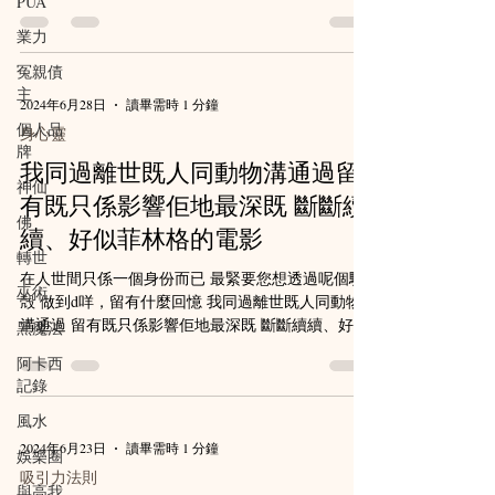
PUA
業力
冤親債
主
2024年6月28日
讀畢需時 1 分鐘
個人品
身心靈
牌
我同過離世既人同動物溝通過留
神仙
有既只係影響佢地最深既 斷斷續
佛
續、好似菲林格的電影
轉世
在人世間只係一個身份而已 最緊要您想透過呢個驅
巫術
殻 做到d咩，留有什麼回憶 我同過離世既人同動物
溝通過 留有既只係影響佢地最深既 斷斷續續、好似
黑魔法
菲林格的電影 最重要既係您想過一個 點樣既人生 由
阿卡西
出生時既浪浪，同狗媽媽 依依不捨的道別 之後去義
記錄
工團體中...
風水
2024年6月23日
讀畢需時 1 分鐘
娛樂圈
吸引力法則
與高我