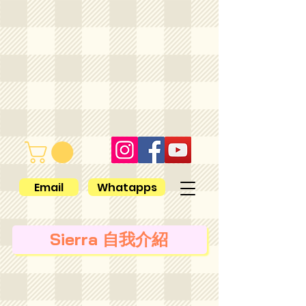
Email
Whatapps
Sierra 自我介紹