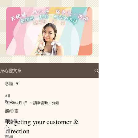
身心靈文章
念頭
All
Posts
2025年7月1日
讀畢需時 1 分鐘
身心靈
修行
Targeting your customer &
動物傳
心
direction
面相